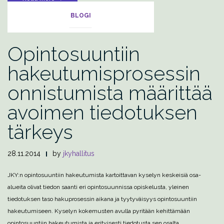
työelämässä”
BLOGI
Opintosuuntiin
hakeutumisprosessin
onnistumista määrittää
avoimen tiedotuksen
tärkeys
28.11.2014
by
jkyhallitus
JKY:n opintosuuntiin hakeutumista kartoittavan kyselyn keskeisiä osa-
alueita olivat tiedon saanti eri opintosuunnissa opiskelusta, yleinen
tiedotuksen taso hakuprosessin aikana ja tyytyväisyys opintosuuntiin
hakeutumiseen. Kyselyn kokemusten avulla pyritään kehittämään
opintosuuntiin hakeutumista ja erityisesti tiedotusta sen osalta.