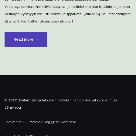
Vastausjakaumaa määrittivät kauppa- ja hallintotieteiden tutkinto-ohjelmien
vastaajat; kyselyyn osallistuneista kauppatieteilijöitä oli 14, hallintotieteilijöitä
19 ja politiikan tutkimuksen opiskelijoita 2.
”Opintosuuntiin
Read more
→
hakeutumisprosessin
onnistumista
määrittää
avoimen
tiedotuksen
tärkeys”
© 2020 Johtamisen ja talouden tiedekunnan opiskelijat ry
Y-tunnus:
2831535-4
Kalevantie 4 / Päätalo C029
33100 Tampere