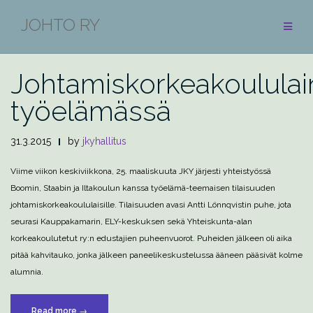
Skip
JOHTO RY
to
BLOGI
content
Johtamiskorkeakoulula
työelämässä
31.3.2015
by
jkyhallitus
Viime viikon keskiviikkona, 25. maaliskuuta JKY järjesti yhteistyössä
Boomin, Staabin ja Iltakoulun kanssa työelämä-teemaisen tilaisuuden
johtamiskorkeakoululaisille. Tilaisuuden avasi Antti Lönnqvistin puhe, jota
seurasi Kauppakamarin, ELY-keskuksen sekä Yhteiskunta-alan
korkeakoulutetut ry:n edustajien puheenvuorot. Puheiden jälkeen oli aika
pitää kahvitauko, jonka jälkeen paneelikeskustelussa ääneen pääsivät kolme
alumnia.
”Johtamiskorkeakoululainen
Read more
→