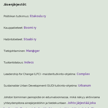
Jäsenjärjestöt:
Politiikan tutkimus:
Iltakoulu ry
Kauppatieteet:
Boomi ry
Hallintotieteet:
Staabi ry
Tietojohtaminen:
Man@ger
Tuotantotalous:
Indecs
Leadership for Change (LFC) -maisteritutkinto-ohjelma:
Complex
Sustainable Urban Development (SUD) tutkinto-ohjelma:
Urbanum
Johdon toiminnan painopiste on edunvalvonnassa, mikä näkyy aktiivisena
yhteydenpitona ainejärjestöihin ja tiedekuntaan.
Johto järjestää joka