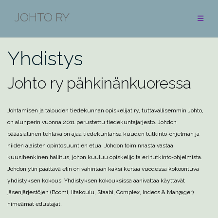
Skip
JOHTO RY
to
content
Yhdistys
Johto ry pähkinänkuoressa
Johtamisen ja talouden tiedekunnan opiskelijat ry, tuttavallisemmin Johto,
on alunperin vuonna 2011 perustettu tiedekuntajärjestö. Johdon
pääasiallinen tehtävä on ajaa tiedekuntansa kuuden tutkinto-ohjelman ja
niiden alaisten opintosuuntien etua. Johdon toiminnasta vastaa
kuusihenkinen hallitus, johon kuuluu opiskelijoita eri tutkinto-ohjelmista.
Johdon ylin päättävä elin on vähintään kaksi kertaa vuodessa kokoontuva
yhdistyksen kokous. Yhdistyksen kokouksissa äänivaltaa käyttävät
jäsenjärjestöjen (Boomi, Iltakoulu, Staabi, Complex, Indecs & Man@ger)
nimeämät edustajat.