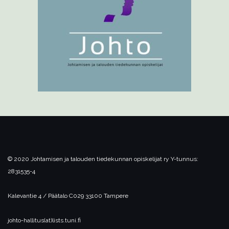
© 2020 Johtamisen ja talouden tiedekunnan opiskelijat ry
Y-tunnus:
2831535-4
Kalevantie 4 / Päätalo C029
33100 Tampere
johto-hallitus(at)lists.tuni.fi