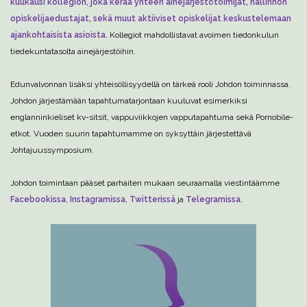
kuukausi kollegion, joka kerää yhteen ainejärjestötoimijat, hallinnon
opiskelijaedustajat, sekä muut aktiiviset opiskelijat keskustelemaan
ajankohtaisista asioista.
Kollegiot mahdollistavat avoimen tiedonkulun
tiedekuntatasolta ainejärjestöihin.
Edunvalvonnan lisäksi yhteisöllisyydellä on tärkeä rooli Johdon toiminnassa.
Johdon järjestämään tapahtumatarjontaan kuuluvat esimerkiksi
englanninkieliset kv-sitsit, vappuviikkojen vapputapahtuma sekä Pornobile-
etkot. Vuoden suurin tapahtumamme on syksyttäin järjestettävä
Johtajuussymposium.
Johdon toimintaan pääset parhaiten mukaan seuraamalla viestintäämme
Facebookissa
,
Instagramissa
,
Twitterissä
ja
Telegramissa
.