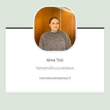
Alma
Tick
Kansainvälisyysvastaava
international(at)johtory.fi