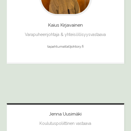
Kaius
Kirjavainen
Varapuheenjohtaja & yhteisöllisyysvastaava
tapahtumat(at)johtory.fi
Jenna
Uusimäki
Koulutuspoliittinen vastaava