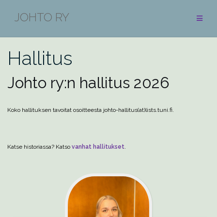
Skip
JOHTO RY
to
content
Hallitus
Johto ry:n hallitus 2026
Koko hallituksen tavoitat osoitteesta johto-hallitus(at)lists.tuni.fi.
Katse historiassa? Katso
vanhat hallitukset
.