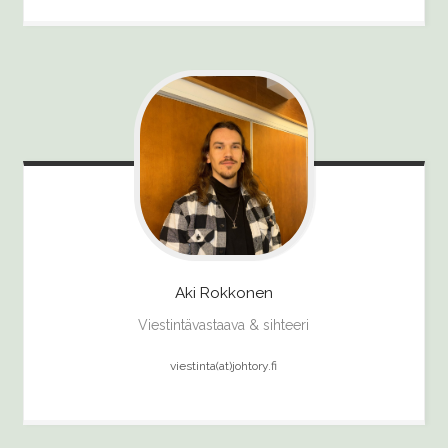
Aki
Rokkonen
Viestintävastaava & sihteeri
viestinta(at)johtory.fi