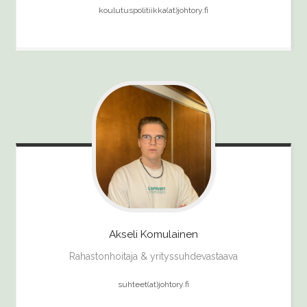
koulutuspolitiikka(at)johtory.fi
Akseli
Komulainen
Rahastonhoitaja & yrityssuhdevastaava
suhteet(at)johtory.fi