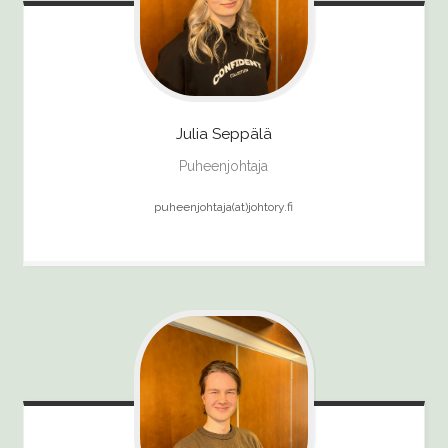
Julia
Seppälä
Puheenjohtaja
puheenjohtaja(at)johtory.fi