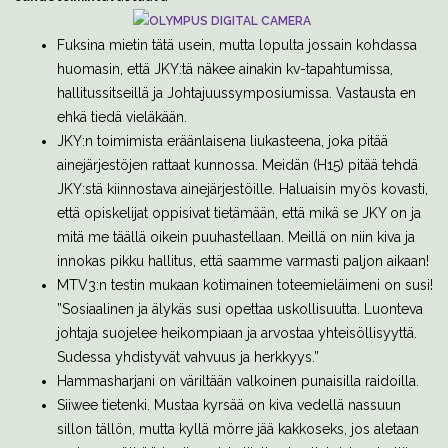
Fuksina mietin tätä usein, mutta lopulta jossain kohdassa
huomasin, että JKY:tä näkee ainakin kv-tapahtumissa,
hallitussitseillä ja Johtajuussymposiumissa. Vastausta en
ehkä tiedä vieläkään.
JKY:n toimimista eräänlaisena liukasteena, joka pitää
ainejärjestöjen rattaat kunnossa. Meidän (H15) pitää tehdä
JKY:stä kiinnostava ainejärjestöille. Haluaisin myös kovasti,
että opiskelijat oppisivat tietämään, että mikä se JKY on ja
mitä me täällä oikein puuhastellaan. Meillä on niin kiva ja
innokas pikku hallitus, että saamme varmasti paljon aikaan!
MTV3:n testin mukaan kotimainen toteemieläimeni on susi!
”Sosiaalinen ja älykäs susi opettaa uskollisuutta. Luonteva
johtaja suojelee heikompiaan ja arvostaa yhteisöllisyyttä.
Sudessa yhdistyvät vahvuus ja herkkyys.”
Hammasharjani on väriltään valkoinen punaisilla raidoilla.
Siiwee tietenki. Mustaa kyrsää on kiva vedellä nassuun
sillon tällön, mutta kyllä mörre jää kakkoseks, jos aletaan