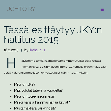
Skip
JOHTO RY
to
BLOGI
content
Tässä esittäytyy JKY:n
hallitus 2015
16.2.2015
by
jkyhallitus
H
alusimme tehdä naamakertoimemme tutuiksi sekä raottaa
hieman ovea sielunmaisemiimme. Lukemalla pidemmälle saat
tietää hallituksemme jäsenien vastaukset näihin kysymyksiin:
Mikä on JKY?
Mitä odotat tulevalta vuodelta?
Mikä on toteemieläimesi?
Minkä väristä hammasharjaa käytät?
Mustamakkara vai wingsit?