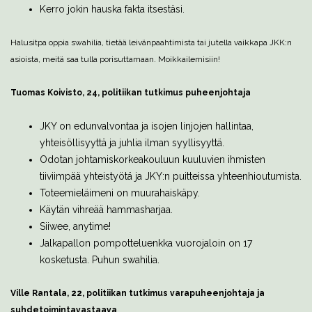
Kerro jokin hauska fakta itsestäsi.
Halusitpa oppia swahilia, tietää leivänpaahtimista tai jutella vaikkapa JKK:n
asioista, meitä saa tulla porisuttamaan. Moikkailemisiin!
Tuomas Koivisto, 24, politiikan tutkimus
puheenjohtaja
JKY on edunvalvontaa ja isojen linjojen hallintaa,
yhteisöllisyyttä ja juhlia ilman syyllisyyttä.
Odotan johtamiskorkeakouluun kuuluvien ihmisten
tiiviimpää yhteistyötä ja JKY:n puitteissa yhteenhioutumista.
Toteemieläimeni on muurahaiskäpy.
Käytän vihreää hammasharjaa.
Siiwee, anytime!
Jalkapallon pompotteluenkka vuorojaloin on 17
kosketusta. Puhun swahilia.
Ville Rantala, 22, politiikan tutkimus
varapuheenjohtaja ja
suhdetoimintavastaava