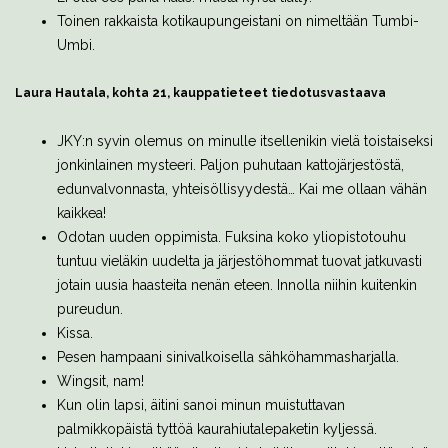
Toinen rakkaista kotikaupungeistani on nimeltään Tumbi-
Umbi.
Laura Hautala, kohta 21, kauppatieteet
tiedotusvastaava
JKY:n syvin olemus on minulle itsellenikin vielä toistaiseksi
jonkinlainen mysteeri. Paljon puhutaan kattojärjestöstä,
edunvalvonnasta, yhteisöllisyydestä… Kai me ollaan vähän
kaikkea!
Odotan uuden oppimista. Fuksina koko yliopistotouhu
tuntuu vieläkin uudelta ja järjestöhommat tuovat jatkuvasti
jotain uusia haasteita nenän eteen. Innolla niihin kuitenkin
pureudun.
Kissa.
Pesen hampaani sinivalkoisella sähköhammasharjalla.
Wingsit, nam!
Kun olin lapsi, äitini sanoi minun muistuttavan
palmikkopäistä tyttöä kaurahiutalepaketin kyljessä.