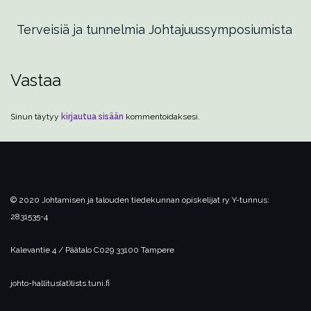
Terveisiä ja tunnelmia Johtajuussymposiumista
Vastaa
Sinun täytyy
kirjautua sisään
kommentoidaksesi.
© 2020 Johtamisen ja talouden tiedekunnan opiskelijat ry
Y-tunnus:
2831535-4
Kalevantie 4 / Päätalo C029
33100 Tampere
johto-hallitus(at)lists.tuni.fi