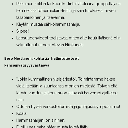
Pikkuinen kolibri tai Feeniks-lintu! Uteliaana googlettajana
tein netissä toteemieläin-testin ja sain tulokseksi hirven…
tasapainoinen ja itsevarma.
Käytän mustaa sähköhammasharja.
Siipee!!
Lapsuudenvideot todistavat, miten alle kouluikäisenä olin
vakuuttunut nimeni olevan Niiskuneiti.
Eero Miettinen, kohta 24, hallintotieteet
kansainvälisyysvastaava
”Jokin kummallinen yleisjärjestö”. Toimintamme hakee
vielä itseään ja suuntaansa monien mielestä. Toivon että
tämän vuoden jälkeen huomattavasti harvempi ajattelee
näin
Odotan hyvää verkostoitumista ja johtajuussymposiumia!
Koala.
Hammasharjani on sininen.
Ei ollu ees paha nääs: musta kyrsä tiätty.