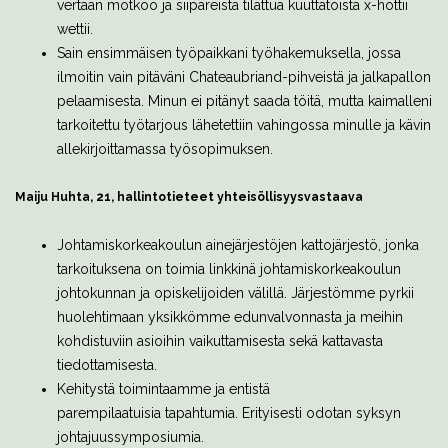
vertaan mötköö ja siipareista tilattua kuuttatoista x-hottii
wettii.
Sain ensimmäisen työpaikkani työhakemuksella, jossa
ilmoitin vain pitäväni Chateaubriand-pihveistä ja jalkapallon
pelaamisesta. Minun ei pitänyt saada töitä, mutta kaimalleni
tarkoitettu työtarjous lähetettiin vahingossa minulle ja kävin
allekirjoittamassa työsopimuksen.
Maiju Huhta, 21, hallintotieteet
yhteisöllisyysvastaava
Johtamiskorkeakoulun ainejärjestöjen kattojärjestö, jonka
tarkoituksena on toimia linkkinä johtamiskorkeakoulun
johtokunnan ja opiskelijoiden välillä. Järjestömme pyrkii
huolehtimaan yksikkömme edunvalvonnasta ja meihin
kohdistuviin asioihin vaikuttamisesta sekä kattavasta
tiedottamisesta.
Kehitystä toimintaamme ja entistä
parempilaatuisia tapahtumia. Erityisesti odotan syksyn
johtajuussymposiumia.