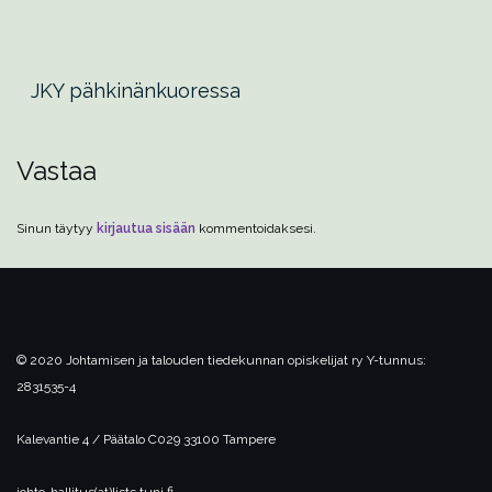
JKY pähkinänkuoressa
Vastaa
Sinun täytyy
kirjautua sisään
kommentoidaksesi.
© 2020 Johtamisen ja talouden tiedekunnan opiskelijat ry
Y-tunnus:
2831535-4
Kalevantie 4 / Päätalo C029
33100 Tampere