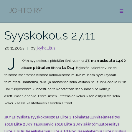
Skip
JOHTO RY
to
BLOGI
content
Syyskokous 27.11.
20.11.2015
by
jkyhallitus
J
KY:n syyskokous pidetään tänä vuonna
27. marraskuuta 14.00
alkaen
päätalon
tilassa
Ls D14
.
Järjestön kalenterivuoden
toisessa sääntömääräisessä kokouksessa muun muassa hyväksytään
toimintasuunnitelma, tulo- ja menoarvio sekä valitaan hallitus vuodelle 2016.
Hallituspesteistä kiinnostuneita kehotetaan saapumaan paikalle ja
asettumaan ehdolle. Postauksen liitteenä on kokouksen esityslista sekä
kokouksessa käsiteltävien asioiden liitteet.
JKY Esityslista syyskokous2015
Liite 1 Toimintasuunnitelmaesitys
2016
Liite 2 JKY Talousarvio 2016
Liite 3 JKY sääntömuutosesitys
Liite 4 JuJu Jäsenhakemus
Liite 5 Ad Hoc Jäsenhakemus
Liite 6 Fiskus