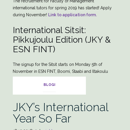
The recruitment for Faculty of Management
international tutors for spring 2019 has started! Apply
during November!
Link to application form.
International Sitsit:
Pikkujoulu Edition (JKY &
ESN FINT)
The signup for the Sitsit starts on Monday 5th of
November in ESN FINT, Boomi, Staabi and Iltakoulu
offices.
Link to Facebook event.
BLOGI
JKY’s International
Year So Far