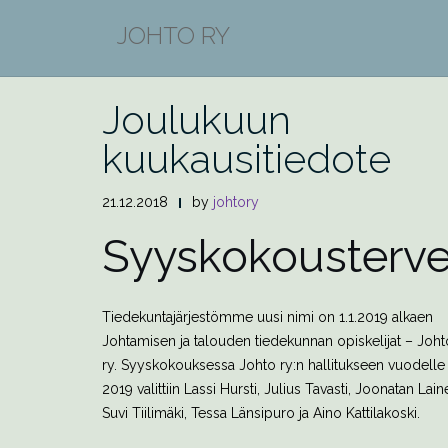
Skip
JOHTO RY
to
KUUKAUSITIEDOTE
content
Joulukuun
kuukausitiedote
21.12.2018
by
johtory
Syyskokousterve
Tiedekuntajärjestömme uusi nimi on 1.1.2019 alkaen
Johtamisen ja talouden tiedekunnan opiskelijat – Joht
ry. Syyskokouksessa Johto ry:n hallitukseen vuodelle
2019 valittiin Lassi Hursti, Julius Tavasti, Joonatan Lain
Suvi Tiilimäki, Tessa Länsipuro ja Aino Kattilakoski.