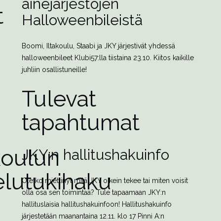
ainejärjestöjen
t
Halloweenbileistä
Boomi, Iltakoulu, Staabi ja JKY järjestivät yhdessä
halloweenbileet Klubi57:lla tiistaina 23.10. Kiitos kaikille
juhliin osallistuneille!
Tulevat
tapahtumat
koulun
JKY:n hallitushakuinfo
telutukihaku
Oletko miettinyt mitä JKY oikein tekee tai miten voisit
olla osa sen toimintaa?
Tule tapaamaan JKY:n
hallituslaisia hallitushakuinfoon! Hallitushakuinfo
järjestetään maanantaina 12.11. klo 17 Pinni A:n