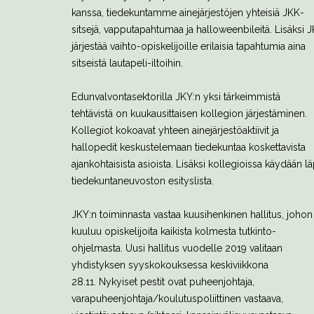
kanssa, tiedekuntamme ainejärjestöjen yhteisiä JKK-
sitsejä, vapputapahtumaa ja halloweenbileitä. Lisäksi 
järjestää vaihto-opiskelijoille erilaisia tapahtumia aina
sitseistä lautapeli-iltoihin.
Edunvalvontasektorilla JKY:n yksi tärkeimmistä
tehtävistä on kuukausittaisen kollegion järjestäminen.
Kollegiot kokoavat yhteen ainejärjestöaktiivit ja
hallopedit keskustelemaan tiedekuntaa koskettavista
ajankohtaisista asioista. Lisäksi kollegioissa käydään lä
tiedekuntaneuvoston esityslista.
JKY:n toiminnasta vastaa kuusihenkinen hallitus, johon
kuuluu opiskelijoita kaikista kolmesta tutkinto-
ohjelmasta. Uusi hallitus vuodelle 2019 valitaan
yhdistyksen syyskokouksessa keskiviikkona
28.11. Nykyiset pestit ovat puheenjohtaja,
varapuheenjohtaja/koulutuspoliittinen vastaava,