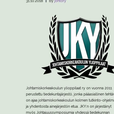
31.10.2018
by
johtory
Johtamiskorkeakoulun ylioppilaat ry on vuonna 2011
perustettu tiedekuntajärjestö, jonka pääasiallinen tehtä
on ajaa johtamiskorkeakoulun kolmen tutkinto-ohjel
ja yhdentoista ainejärjestön etua. JKY:n on järjestänyt
myös Johtajuussymposiumia yhdessä tiedekunnan