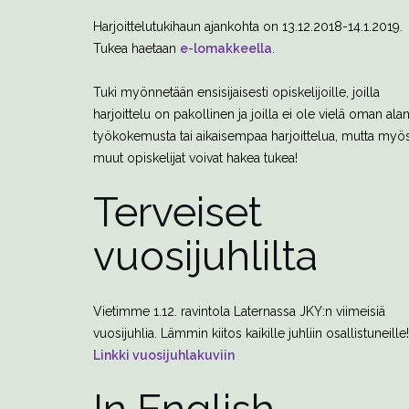
Harjoittelutukihaun ajankohta on 13.12.2018-14.1.2019.
Tukea haetaan
e-lomakkeella
.
Tuki myönnetään ensisijaisesti opiskelijoille, joilla
harjoittelu on pakollinen ja joilla ei ole vielä oman ala
työkokemusta tai aikaisempaa harjoittelua, mutta myö
muut opiskelijat voivat hakea tukea!
Terveiset
vuosijuhlilta
Vietimme 1.12. ravintola Laternassa JKY:n viimeisiä
vuosijuhlia. Lämmin kiitos kaikille juhliin osallistuneille!
Linkki vuosijuhlakuviin