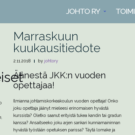
JOHTO RY
TOIM
KUUKAUSITIEDOTE
Marraskuun
kuukausitiedote
2.11.2018
by
johtory
iset
Äänestä JKK:n vuoden
opettajaa!
Ilmianna johtamiskorkeakoulun vuoden opettaja! Onko
o
joku opettaja jäänyt mieleesi erinomaisen hyvästä
kurssista? Oletko saanut erityistä tukea kandin tai gradun
e,
kanssa? Ansaitseeko joku arjen sankari kunniamaininnan
hyvästä työstään opetuksen parissa? Täytä lomake ja