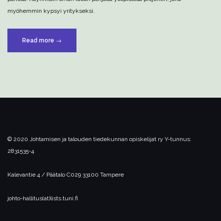
myöhemmin kypsyi yritykseksi.
”Projektista
Read more
→
yritykseksi”
© 2020 Johtamisen ja talouden tiedekunnan opiskelijat ry
Y-tunnus:
2831535-4
Kalevantie 4 / Päätalo C029
33100 Tampere
johto-hallitus(at)lists.tuni.fi