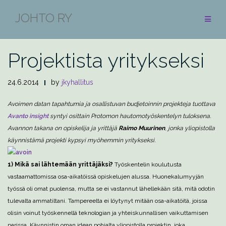
Skip
JOHTO RY
to
BLOGI
content
Projektista yritykseksi
24.6.2014
by
jkyhallitus
Avoimen datan tapahtumia ja osallistuvan budjetoinnin projekteja tuottava
Avanto insight
syntyi osittain Protomon hautomotyöskentelyn tuloksena.
Avannon takana on opiskelija ja yrittäjä
Raimo Muurinen
,
jonka yliopistolla
käynnistämä projekti kypsyi myöhemmin yritykseksi.
1) Mikä sai lähtemään yrittäjäksi?
Työskentelin koulutusta
vastaamattomissa osa-aikatöissä opiskelujen alussa. Huonekalumyyjän
työssä oli omat puolensa, mutta se ei vastannut lähellekään sitä, mitä odotin
tulevalta ammatiltani. Tampereelta ei löytynyt mitään osa-aikatöitä, joissa
olisin voinut työskennellä teknologian ja yhteiskunnallisen vaikuttamisen
parissa. Käynnistin oman idean pohjalta yliopistolla projektin, joka