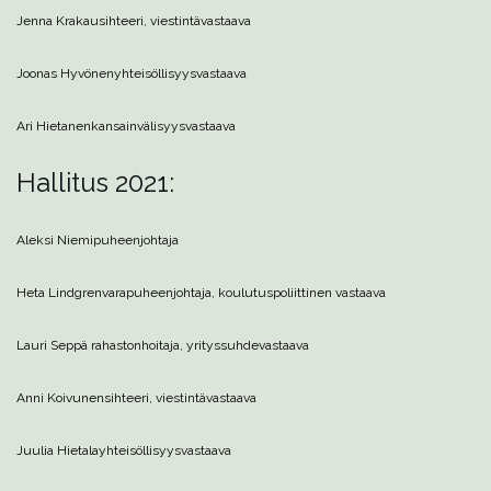
Jenna Krakau
sihteeri, viestintävastaava
Joonas Hyvönen
yhteisöllisyysvastaava
Ari Hietanen
kansainvälisyysvastaava
Hallitus 2021:
Aleksi Niemi
puheenjohtaja
Heta Lindgren
varapuheenjohtaja, koulutuspoliittinen vastaava
Lauri Seppä
rahastonhoitaja, yrityssuhdevastaava
Anni Koivunen
sihteeri, viestintävastaava
Juulia Hietala
yhteisöllisyysvastaava