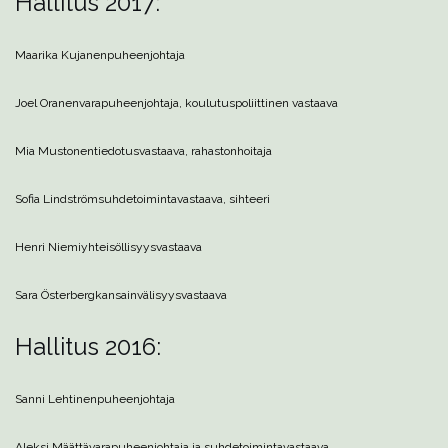
Hallitus 2017:
Maarika Kujanen
puheenjohtaja
Joel Oranen
varapuheenjohtaja, koulutuspoliittinen vastaava
Mia Mustonen
tiedotusvastaava, rahastonhoitaja
Sofia Lindström
suhdetoimintavastaava, sihteeri
Henri Niemi
yhteisöllisyysvastaava
Sara Österberg
kansainvälisyysvastaava
Hallitus 2016:
Sanni Lehtinen
puheenjohtaja
Aleksi Määttä
varapuheenjohtaja ja suhdetoimintavastaava