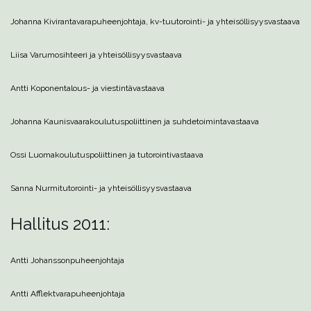
Johanna Kiviranta
varapuheenjohtaja, kv-tuutorointi- ja yhteisöllisyysvastaava
Liisa Varumo
sihteeri ja yhteisöllisyysvastaava
Antti Koponen
talous- ja viestintävastaava
Johanna Kaunisvaara
koulutuspoliittinen ja suhdetoimintavastaava
Ossi Luoma
koulutuspoliittinen ja tutorointivastaava
Sanna Nurmi
tutorointi- ja yhteisöllisyysvastaava
Hallitus 2011:
Antti Johansson
puheenjohtaja
Antti Afflekt
varapuheenjohtaja