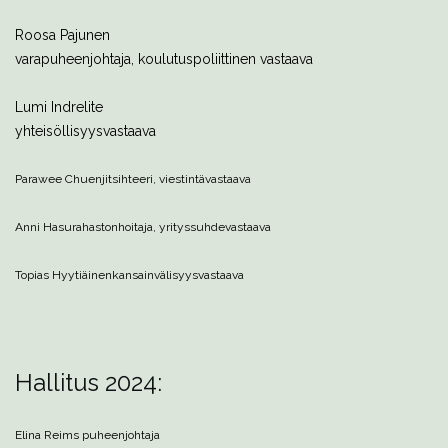
Roosa
Pajunen
varapuheenjohtaja, koulutuspoliittinen vastaava
Lumi
Indrelite
yhteisöllisyysvastaava
Parawee Chuenjit
sihteeri, viestintävastaava
Anni Hasu
rahastonhoitaja, yrityssuhdevastaava
Topias Hyytiäinen
kansainvälisyysvastaava
Hallitus 2024:
Elina Reims
puheenjohtaja