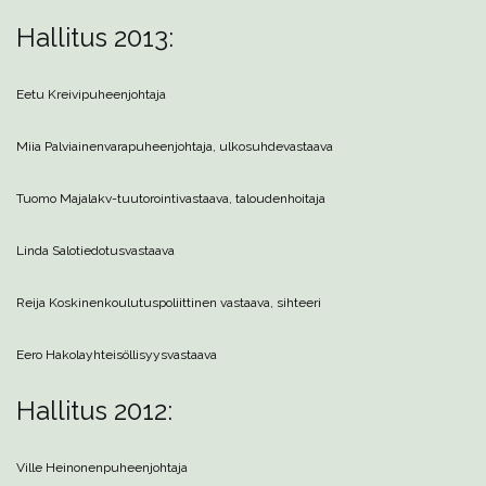
Hallitus 2013:
Eetu Kreivi
puheenjohtaja
Miia Palviainen
varapuheenjohtaja, ulkosuhdevastaava
Tuomo Majala
kv-tuutorointivastaava, taloudenhoitaja
Linda Salo
tiedotusvastaava
Reija Koskinen
koulutuspoliittinen vastaava, sihteeri
Eero Hakola
yhteisöllisyysvastaava
Hallitus 2012:
Ville Heinonen
puheenjohtaja