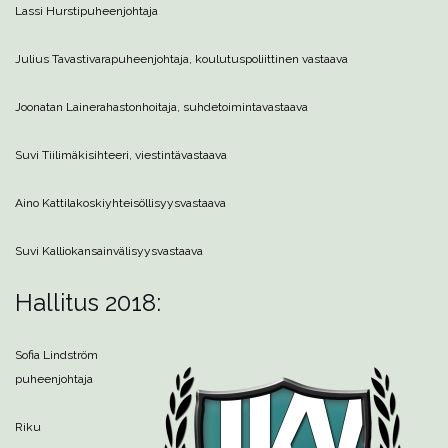
Lassi Hursti
puheenjohtaja
Julius Tavasti
varapuheenjohtaja, koulutuspoliittinen vastaava
Joonatan Laine
rahastonhoitaja, suhdetoimintavastaava
Suvi Tiilimäki
sihteeri, viestintävastaava
Aino Kattilakoski
yhteisöllisyysvastaava
Suvi Kallio
kansainvälisyysvastaava
Hallitus 2018:
Sofia Lindström
puheenjohtaja
Riku