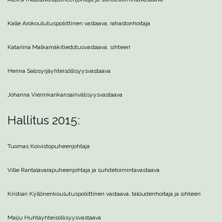
Kalle Aro
koulutuspoliittinen vastaava, rahastonhoitaja
Katariina Malkamäki
tiedotusvastaava, sihteeri
Henna Salosyrjä
yhteisöllisyysvastaava
Johanna Vierinkari
kansainvälisyysvastaava
Hallitus 2015:
Tuomas Koivisto
puheenjohtaja
Ville Rantala
varapuheenjohtaja ja suhdetoimintavastaava
Kristian Kyllönen
koulutuspoliittinen vastaava, taloudenhoitaja ja sihteeri
Maiju Huhta
yhteisöllisyysvastaava