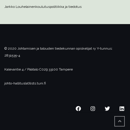
Jarkko Louhelainen
koulutuspolitiikka ja tiedotus
© 2020 Johtamisen ja talouden tiedekunnan opiskelijat ry
Y-tunnus:
2831535-4
Kalevantie 4 / Päätalo C029
33100 Tampere
johto-hallitus(at)lists.tuni.fi