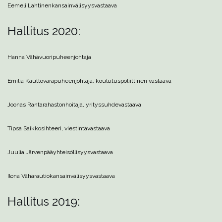
Eemeli Lahtinen
kansainvälisyysvastaava
Hallitus 2020:
Hanna Vähävuori
puheenjohtaja
Emilia Kautto
varapuheenjohtaja, koulutuspoliittinen vastaava
Joonas Ranta
rahastonhoitaja, yrityssuhdevastaava
Tipsa Saikko
sihteeri, viestintävastaava
Juulia Järvenpää
yhteisöllisyysvastaava
Ilona Vähärautio
kansainvälisyysvastaava
Hallitus 2019: