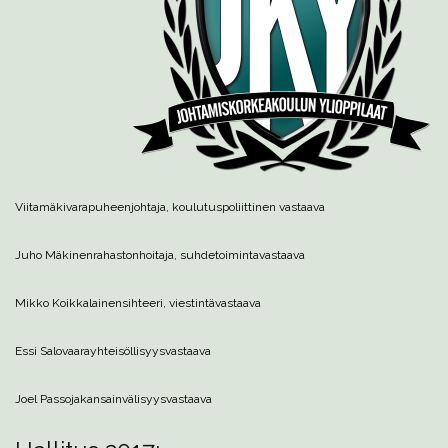
Viitamäki
varapuheenjohtaja, koulutuspoliittinen vastaava
Juho Mäkinen
rahastonhoitaja, suhdetoimintavastaava
Mikko Koikkalainen
sihteeri, viestintävastaava
Essi Salovaara
yhteisöllisyysvastaava
Joel Passoja
kansainvälisyysvastaava