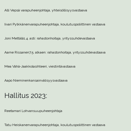
Alli Vepsä
varapuheenjohtaja, yhteisöllisyysvastaava
Iivari Pylkkänen
varapuheenjohtaja, koulutuspoliittinen vastaava
Joni Mettälä
1.4. asti: rahastonhoitaja, yrityssuhdevastaava
Aarne Rissanen
7.5. alkaen: rahastonhoitaja, yrityssuhdevastaava
Mea Vähä-Jaakkola
sihteeri, viestintävastaava
Aapo Nieminen
kansainvälisyysvastaava
Hallitus 2023:
Reetamari Lohvansuu
puheenjohtaja
Tatu Heiskanen
varapuheenjohtaja, koulutuspoliittinen vastaava