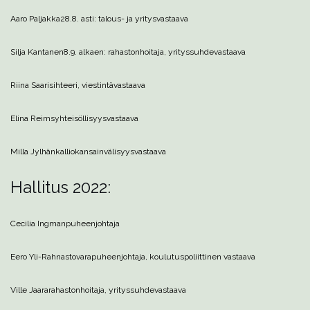
Aaro Paljakka
28.8. asti: talous- ja yritysvastaava
Silja Kantanen
8.9. alkaen: rahastonhoitaja, yrityssuhdevastaava
Riina Saari
sihteeri, viestintävastaava
Elina Reims
yhteisöllisyysvastaava
Milla Jylhänkallio
kansainvälisyysvastaava
Hallitus 2022:
Cecilia Ingman
puheenjohtaja
Eero Yli-Rahnasto
varapuheenjohtaja, koulutuspoliittinen vastaava
Ville Jaara
rahastonhoitaja, yrityssuhdevastaava