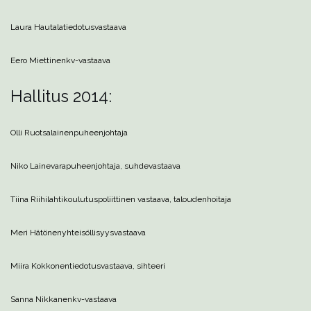
Laura Hautala
tiedotusvastaava
Eero Miettinen
kv-vastaava
Hallitus 2014:
Olli Ruotsalainen
puheenjohtaja
Niko Laine
varapuheenjohtaja, suhdevastaava
Tiina Riihilahti
koulutuspoliittinen vastaava, taloudenhoitaja
Meri Hätönen
yhteisöllisyysvastaava
Miira Kokkonen
tiedotusvastaava, sihteeri
Sanna Nikkanen
kv-vastaava