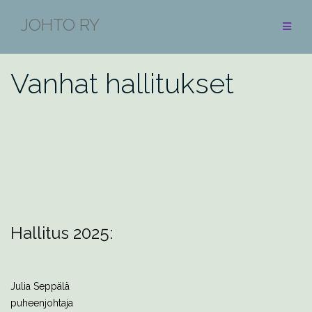
Skip
JOHTO RY
to
content
Vanhat hallitukset
Hallitus 2025:
Julia
Seppälä
puheenjohtaja