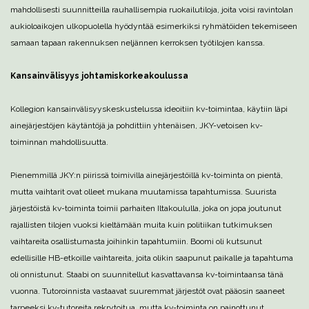
mahdollisesti suunnitteilla rauhallisempia ruokailutiloja, joita voisi ravintolan
aukioloaikojen ulkopuolella hyödyntää esimerkiksi ryhmätöiden tekemiseen
samaan tapaan rakennuksen neljännen kerroksen työtilojen kanssa.
Kansainvälisyys johtamiskorkeakoulussa
Kollegion kansainvälisyyskeskustelussa ideoitiin kv-toimintaa, käytiin läpi
ainejärjestöjen käytäntöjä ja pohdittiin yhtenäisen, JKY-vetoisen kv-
toiminnan mahdollisuutta.
Pienemmillä JKY:n piirissä toimivilla ainejärjestöillä kv-toiminta on pientä,
mutta vaihtarit ovat olleet mukana muutamissa tapahtumissa. Suurista
järjestöistä kv-toiminta toimii parhaiten Iltakoululla, joka on jopa joutunut
rajallisten tilojen vuoksi kieltämään muita kuin politiikan tutkimuksen
vaihtareita osallistumasta joihinkin tapahtumiin. Boomi oli kutsunut
edellisille HB-etkoille vaihtareita, joita olikin saapunut paikalle ja tapahtuma
oli onnistunut. Staabi on suunnitellut kasvattavansa kv-toimintaansa tänä
vuonna. Tutoroinnista vastaavat suuremmat järjestöt ovat pääosin saaneet
tarpeeksi kv-tutoreita rekrytoitua, mutta kv-toiminta on painottunut