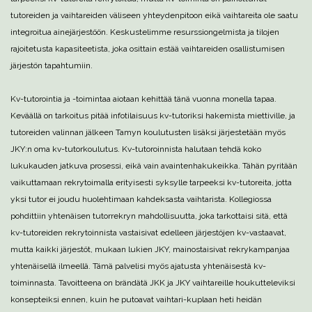
tutoreiden ja vaihtareiden väliseen yhteydenpitoon eikä vaihtareita ole saatu
integroitua ainejärjestöön. Keskustelimme resurssiongelmista ja tilojen
rajoitetusta kapasiteetista, joka osittain estää vaihtareiden osallistumisen
järjestön tapahtumiin.
Kv-tutorointia ja -toimintaa aiotaan kehittää tänä vuonna monella tapaa.
Keväällä on tarkoitus pitää infotilaisuus kv-tutoriksi hakemista miettiville, ja
tutoreiden valinnan jälkeen Tamyn koulutusten lisäksi järjestetään myös
JKY:n oma kv-tutorkoulutus. Kv-tutoroinnista halutaan tehdä koko
lukukauden jatkuva prosessi, eikä vain avaintenhakukeikka. Tähän pyritään
vaikuttamaan rekrytoimalla erityisesti syksylle tarpeeksi kv-tutoreita, jotta
yksi tutor ei joudu huolehtimaan kahdeksasta vaihtarista. Kollegiossa
pohdittiin yhtenäisen tutorrekryn mahdollisuutta, joka tarkottaisi sitä, että
kv-tutoreiden rekrytoinnista vastaisivat edelleen järjestöjen kv-vastaavat,
mutta kaikki järjestöt, mukaan lukien JKY, mainostaisivat rekrykampanjaa
yhtenäisellä ilmeellä. Tämä palvelisi myös ajatusta yhtenäisestä kv-
toiminnasta. Tavoitteena on brändätä JKK ja JKY vaihtareille houkutteleviksi
konsepteiksi ennen, kuin he putoavat vaihtari-kuplaan heti heidän