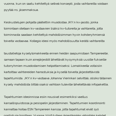
vuonna, kun on saatu kehitettyä selkeä konsepti, josta vaihtareilta voidaan
pyytää ns. jäsenmaksua.
Keskustelujen pohjalta päätettiin muodostaa JKY:n kv-jaosto, jonka
toimintaan otetaan kv-vastaavien lisäksi kv-tutoreita ja vaihtareita, jotta
toiminnasta saadaan kehitettyä mahdollisimman hyvin kohderyhmiensä
toiveita vastaavaa. Kollegio ideoi myös mahdollisuutta kerätä vaihtareilta
taustatietoja kyselylomakkeella ennen heidän saapumistaan Tampereelle,
samaan tapaan kuin ainejärjestöt lähettävät kysymyksiä uusille fukseille
tutorryhmien muodostamisen helpottamiseksi. Lomakkeella voitaisiin
kartoittaa vaihtereiden harrastuksia ja kysellä toiveita järjestettävistä
tapahtumista. JKY:n kv-vastaava Johanna Vierinkari selvittää, olisiko tällainen
kysely mahdollista liittää osaksi vaihtoon tuleville lähetettävää infopakettia.
Tapahtumien ideoinnissa esiin nousivat esimerkiksi vaellus
kansallispuistossa ja pesispelin järjestäminen. Tapahtumien koordinointi
kannattaa hoitaa ESN Tampereen kanssa, jotta tapahtumat eivät syö
osallistujia toisiltaan. Vuonna 2016 tullaan järjestämään vähintään kahdet