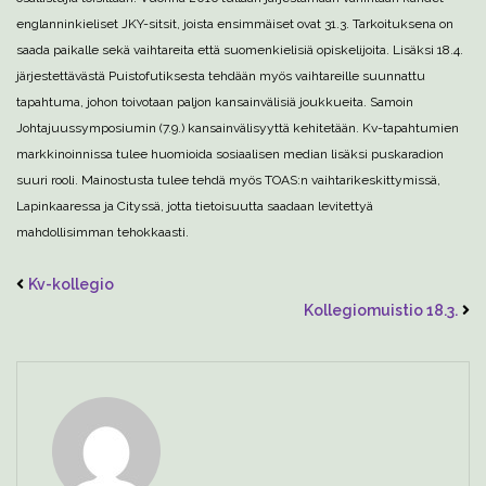
englanninkieliset JKY-sitsit, joista ensimmäiset ovat 31.3. Tarkoituksena on
saada paikalle sekä vaihtareita että suomenkielisiä opiskelijoita. Lisäksi 18.4.
järjestettävästä Puistofutiksesta tehdään myös vaihtareille suunnattu
tapahtuma, johon toivotaan paljon kansainvälisiä joukkueita. Samoin
Johtajuussymposiumin (7.9.) kansainvälisyyttä kehitetään. Kv-tapahtumien
markkinoinnissa tulee huomioida sosiaalisen median lisäksi puskaradion
suuri rooli. Mainostusta tulee tehdä myös TOAS:n vaihtarikeskittymissä,
Lapinkaaressa ja Cityssä, jotta tietoisuutta saadaan levitettyä
mahdollisimman tehokkaasti.
Kv-kollegio
Kollegiomuistio 18.3.