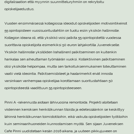
digitalisaation että myynnin suunnitteluryhmiin on rekrytoitu
opiskelijaedustus.
Vuoden ensimmäisessä kollegiossa ideoidut opiskelijoiden motivointikeinot
55 opintopisteen vuosisuoritustahtiin on tuotu esiin yksikön hallinnolle.
Kollegion ideana oli, että yksikkö voisi palkita 55 opintopistettä vuodessa
suorittavia opiskelijoita esimerkiksi 50 euron lahjakortilla Juvenekselle.
Yksikön hallinnolle yksilöiden (rahallinen) palkitseminen on kuitenkin
hankalaa sen aiheuttaman työmäärän vuoksi. Kollektiivinen palkitseminen
olisi yksikölle helpompaa, mutta sen tarkoituksenmukainen toteuttaminen
vaatii vielä ideointia. Palkitsemisbileet ja haalarimerkit eivät innosta
varsinkaan vanhempaa opiskelijaa korottamaan suoritustahtiaan 50
opintopisteestä vaadittuun 55 opintopisteeseen.
Pinni A -rakennusta aiotaan lähivuosina remontoida. Projekti aloitetaan
viidennen kerroksen henkilökunnan tiloista ja edetessäänkin se keskittyy
lähinnä henkilökunnan toimistotiloihin, eikä vaikuta opiskelijoiden työtiloihin
kuin seminaarihuoneiden kunnostamisen myötä. Sen sijaan Juveneksen
Cafe Pinni uudistetaan kesän 2016 aikana, ja uuteen pikkujuveen on