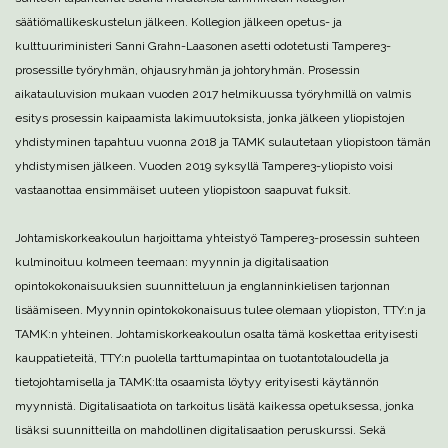
säätiömallikeskustelun jälkeen. Kollegion jälkeen opetus- ja
kulttuuriministeri Sanni Grahn-Laasonen asetti odotetusti Tampere3-
prosessille työryhmän, ohjausryhmän ja johtoryhmän. Prosessin
aikatauluvision mukaan vuoden 2017 helmikuussa työryhmillä on valmis
esitys prosessin kaipaamista lakimuutoksista, jonka jälkeen yliopistojen
yhdistyminen tapahtuu vuonna 2018 ja TAMK sulautetaan yliopistoon tämän
yhdistymisen jälkeen. Vuoden 2019 syksyllä Tampere3-yliopisto voisi
vastaanottaa ensimmäiset uuteen yliopistoon saapuvat fuksit.
Johtamiskorkeakoulun harjoittama yhteistyö Tampere3-prosessin suhteen
kulminoituu kolmeen teemaan: myynnin ja digitalisaation
opintokokonaisuuksien suunnitteluun ja englanninkielisen tarjonnan
lisäämiseen. Myynnin opintokokonaisuus tulee olemaan yliopiston, TTY:n ja
TAMK:n yhteinen. Johtamiskorkeakoulun osalta tämä koskettaa erityisesti
kauppatieteitä, TTY:n puolella tarttumapintaa on tuotantotaloudella ja
tietojohtamisella ja TAMK:lta osaamista löytyy erityisesti käytännön
myynnistä. Digitalisaatiota on tarkoitus lisätä kaikessa opetuksessa, jonka
lisäksi suunnitteilla on mahdollinen digitalisaation peruskurssi. Sekä