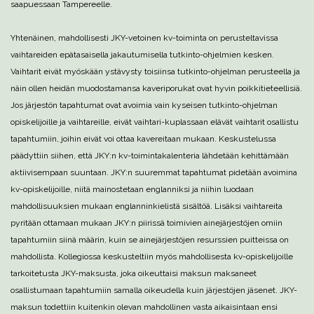
saapuessaan Tampereelle.
Yhtenäinen, mahdollisesti JKY-vetoinen kv-toiminta on perusteltavissa
vaihtareiden epätasaisella jakautumisella tutkinto-ohjelmien kesken.
Vaihtarit eivät myöskään ystävysty toisiinsa tutkinto-ohjelman perusteella ja
näin ollen heidän muodostamansa kaveriporukat ovat hyvin poikkitieteellisiä.
Jos järjestön tapahtumat ovat avoimia vain kyseisen tutkinto-ohjelman
opiskelijoille ja vaihtareille, eivät vaihtari-kuplassaan elävät vaihtarit osallistu
tapahtumiin, joihin eivät voi ottaa kavereitaan mukaan. Keskustelussa
päädyttiin siihen, että JKY:n kv-toimintakalenteria lähdetään kehittämään
aktiivisempaan suuntaan. JKY:n suuremmat tapahtumat pidetään avoimina
kv-opiskelijoille, niitä mainostetaan englanniksi ja niihin luodaan
mahdollisuuksien mukaan englanninkielistä sisältöä. Lisäksi vaihtareita
pyritään ottamaan mukaan JKY:n piirissä toimivien ainejärjestöjen omiin
tapahtumiin siinä määrin, kuin se ainejärjestöjen resurssien puitteissa on
mahdollista. Kollegiossa keskusteltiin myös mahdollisesta kv-opiskelijoille
tarkoitetusta JKY-maksusta, joka oikeuttaisi maksun maksaneet
osallistumaan tapahtumiin samalla oikeudella kuin järjestöjen jäsenet. JKY-
maksun todettiin kuitenkin olevan mahdollinen vasta aikaisintaan ensi