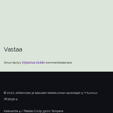
Vastaa
Sinun täytyy
kirjautua sisään
kommentoidaksesi.
© 2020 Johtamisen ja talouden tiedekunnan opiskelijat ry
Y-tunnus:
2831535-4
Kalevantie 4 / Päätalo C029
33100 Tampere