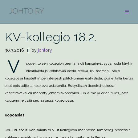
Skip
JOHTO RY
to
BLOGI
content
KV-kollegio 18.2.
30.3.2016
by
johtory
V
uoden toisen kollegion teemana oli kansainvälisyys, josta käytiin
idearikasta ja kehittävää keskustelua. Kv-teeman lisäksi
kollegiossa käsiteltiin perinteisesti johtokunnan esityslista, jolla ei tällä kertaa
ollut opiskelijoita koskevia asiakohtia. Esityslistan tiedoksi-osiossa
käsiteltäväksi oli merkitty johtamiskorkeakoulun viime vuoden tulos, josta
kuulemme lisää seuraavassa kollegiossa.
Kopoasiat
Koulutuspolitiikan saralla ei ollut kollegioon mennessä Tampere3-prosessin
suhteen tapahtunut suuria muutoksia tammikuun kollegion