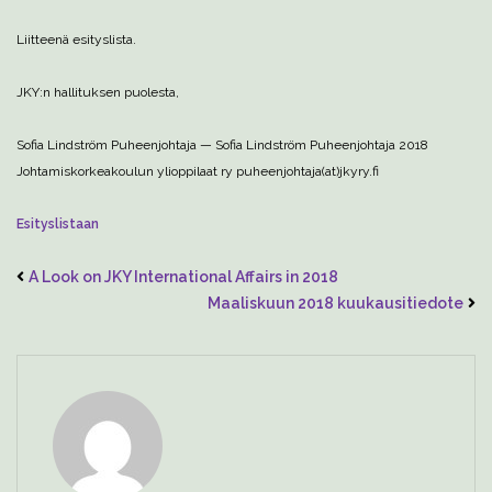
Liitteenä esityslista.
JKY:n hallituksen puolesta,
Sofia Lindström
Puheenjohtaja
—
Sofia Lindström
Puheenjohtaja 2018
Johtamiskorkeakoulun ylioppilaat ry
puheenjohtaja(at)jkyry.fi
Esityslistaan
A Look on JKY International Affairs in 2018
Maaliskuun 2018 kuukausitiedote