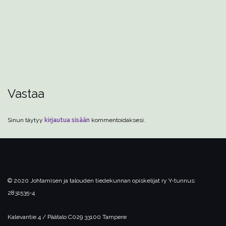
Vastaa
Sinun täytyy
kirjautua sisään
kommentoidaksesi.
© 2020 Johtamisen ja talouden tiedekunnan opiskelijat ry
Y-tunnus:
2831535-4
Kalevantie 4 / Päätalo C029
33100 Tampere