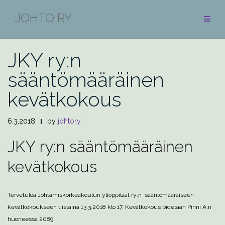
Skip
JOHTO RY
to
YLEINEN
content
JKY ry:n
sääntömääräinen
kevätkokous
6.3.2018
by
johtory
JKY ry:n sääntömääräinen
kevätkokous
Tervetuloa Johtamiskorkeakoulun ylioppilaat ry:n sääntömääräiseen
kevätkokoukseen tiistaina 13.3.2018 klo 17. Kevätkokous pidetään Pinni A:n
huoneessa 2089.