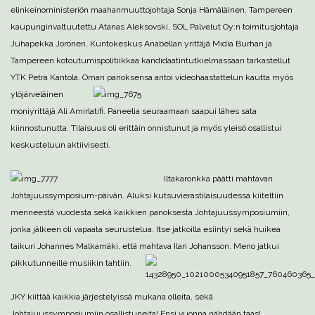
elinkeinoministeriön maahanmuuttojohtaja Sonja Hämäläinen, Tampereen
kaupunginvaltuutettu Atanas Aleksovski, SOL Palvelut Oy:n toimitusjohtaja
Juhapekka Joronen, Kuntokeskus Anabellan yrittäjä Midia Burhan ja
Tampereen kotoutumispolitiikkaa kandidaatintutkielmassaan tarkastellut
YTK Petra Kantola. Oman
panoksensa antoi videohaastattelun kautta myös
ylöjärveläinen
moniyrittäjä Ali Amirlatifi. Paneelia seuraamaan saapui lähes sata
kiinnostunutta. Tilaisuus oli erittäin onnistunut ja myös yleisö osallistui
keskusteluun aktiivisesti.
Iltakaronkka päätti mahtavan
Johtajuussymposium-päivän. Aluksi kutsuvierastilaisuudessa kiiteltiin
menneestä vuodesta sekä kaikkien panoksesta Johtajuussymposiumiin,
jonka jälkeen oli vapaata seurustelua. Itse jatkoilla esiintyi sekä huikea
taikuri Johannes Malkamäki, että mahtava Ilari
Johansson. Meno jatkui
pikkutunneille musiikin tahtiin.
JKY kiittää kaikkia järjestelyissä mukana olleita, sekä
Johtajuussymposiumiin osallistuneita! Ensi vuonna nähdään taas!