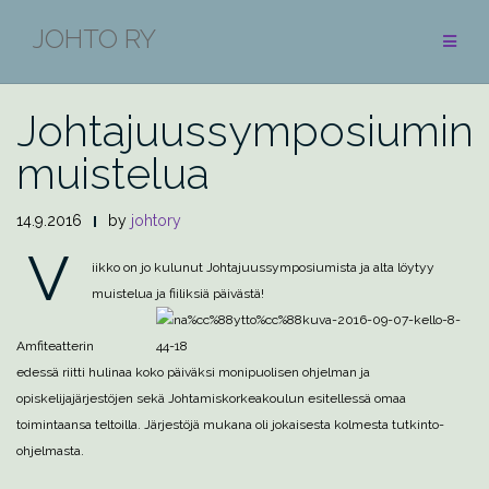
Skip
JOHTO RY
to
BLOGI
content
Johtajuussymposiumin
muistelua
14.9.2016
by
johtory
V
iikko on jo kulunut Johtajuussymposiumista ja alta löytyy
muistelua ja fiiliksiä päivästä!
Amfiteatterin
edessä riitti hulinaa koko päiväksi monipuolisen ohjelman ja
opiskelijajärjestöjen sekä Johtamiskorkeakoulun esitellessä omaa
toimintaansa teltoilla. Järjestöjä mukana oli jokaisesta kolmesta tutkinto-
ohjelmasta.