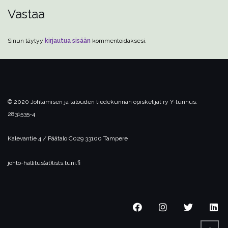
Vastaa
Sinun täytyy
kirjautua sisään
kommentoidaksesi.
© 2020 Johtamisen ja talouden tiedekunnan opiskelijat ry
Y-tunnus:
2831535-4
Kalevantie 4 / Päätalo C029
33100 Tampere
johto-hallitus(at)lists.tuni.fi