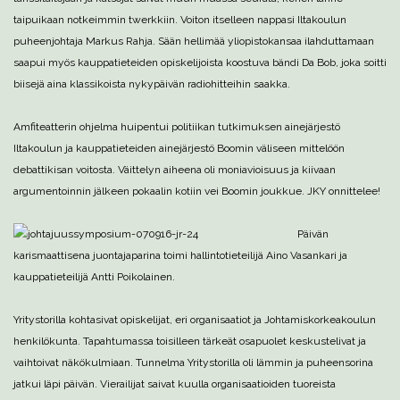
taipuikaan notkeimmin twerkkiin. Voiton itselleen nappasi Iltakoulun
puheenjohtaja Markus Rahja. Sään hellimää yliopistokansaa ilahduttamaan
saapui myös kauppatieteiden opiskelijoista koostuva bändi Da Bob, joka soitti
biisejä aina klassikoista nykypäivän radiohitteihin saakka.
Amfiteatterin ohjelma huipentui politiikan tutkimuksen ainejärjestö
Iltakoulun ja kauppatieteiden ainejärjestö Boomin väliseen mittelöön
debattikisan voitosta. Väittelyn aiheena oli moniavioisuus ja kiivaan
argumentoinnin jälkeen pokaalin kotiin vei Boomin joukkue. JKY onnittelee!
Päivän
karismaattisena juontajaparina toimi hallintotieteilijä Aino Vasankari ja
kauppatieteilijä Antti Poikolainen.
Yritystorilla kohtasivat opiskelijat, eri organisaatiot ja Johtamiskorkeakoulun
henkilökunta. Tapahtumassa toisilleen tärkeät osapuolet keskustelivat ja
vaihtoivat näkökulmiaan. Tunnelma Yritystorilla oli lämmin ja puheensorina
jatkui läpi päivän. Vierailijat saivat kuulla organisaatioiden tuoreista