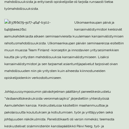
mahdollisuuksista ja erityisesti opiskelijoille oli tarjolla runsaasti tietoa
työmahdollisuuksista.
Ulkomaankaupan päivä ja
kansainvälistymistori keräsivät
aamukahdeksasta alkaen seminaarivieraita kuulemaan kansainvälistymisen
rahoitusmahdollisuuksista. Ulkomaankaupan päivän seminaareissa esiteltiin
muun muassa Team Finland -konseptin ja innostavien yritysesimerkkien
kautta pk-yritysten mahdollisuuksia kansainvälistymiseen. Lisäksi
kansainvälistymistori ja sen tarjoamat asiantuntijapalvelut tarjosivat oivan
mahdollisuuden niin pk-yritysten kuin aiheesta kiinnostuneiden
opiskelijoidenkin verkostoitumiseen.
Johtajuussymposiumin päiväohjelman päättänyt paneelikeskustelu
”Vastaanottokeskuksista veronmaksajiksi” järjestettiin yhteistyössä
Aamulehden kanssa. Keskustelussa käsiteltiin maahanmuuttoa ja
pakolaisuutta koulutuksen ja kotiutumisen, työn ja yrittäjyyden sekä
johtajuuden näkökulmista. Panelistikaarti oli varsin nimekäs; teemasta
keskustelivat sisäministeriön kansliapäällikkö Päivi Nerg, työ- ja