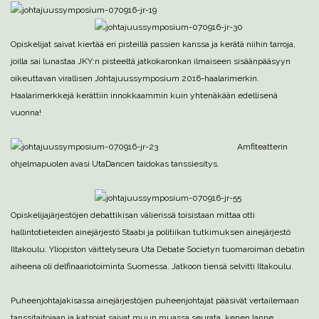
Opiskelijat saivat kiertää eri pisteillä passien kanssa ja kerätä niihin tarroja,
joilla sai lunastaa JKY:n pisteeltä jatkokaronkan ilmaiseen sisäänpääsyyn
oikeuttavan virallisen Johtajuussymposium 2016-haalarimerkin.
Haalarimerkkejä kerättiin innokkaammin kuin yhtenäkään edellisenä
vuonna!
Amfiteatterin
ohjelmapuolen avasi UtaDancen taidokas tanssiesitys.
Opiskelijajärjestöjen debattikisan välierissä toisistaan mittaa otti
hallintotieteiden ainejärjestö Staabi ja politiikan tutkimuksen ainejärjestö
Iltakoulu. Yliopiston väittelyseura Uta Debate Societyn tuomaroiman debatin
aiheena oli delfinaariotoiminta Suomessa. Jatkoon tiensä selvitti Iltakoulu.
Puheenjohtajakisassa ainejärjestöjen puheenjohtajat pääsivät vertailemaan
tanssitaitojaan ja katsojat saivat muun muassa seurata, kenen lanne