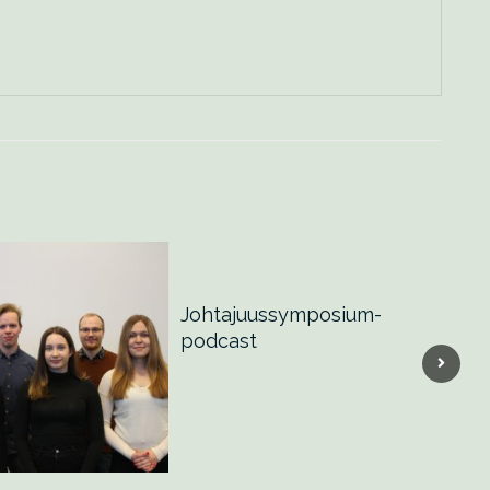
Johtajuussymposium-
Osa
podcast
Joh
9.9