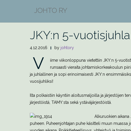
Skip
JOHTO RY
to
BLOGI
content
JKY:n 5-vuotisjuhlai
4.12.2016
by
johtory
V
iime viikonloppuna vietettiin JKY:n 5-vuotista 
runsaasti vieraita johtamiskorkeakoulun pii
ja juhlallinen ja sopi erinoimaisesti JKY:n ensimmäisiks
vuosijuhliksi!
Ilta polkaistiin käyntiin aloitusmaljoilla ja järjestöjen te
järjestöistä, TAMY:sta sekä ystäväjärjestöistä.
Alkuruokien aikana
puheen. Puheenjohtajan puhe käsitteli muun muassa jo
vuoden aikana. Poikkitieteellisyys, yhteistyö ja toiminn