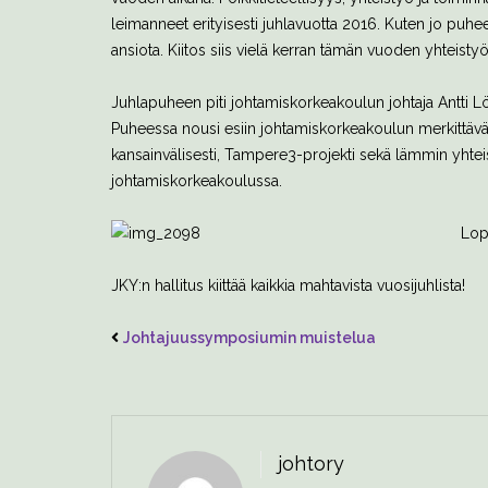
leimanneet erityisesti juhlavuotta 2016. Kuten jo puhee
ansiota. Kiitos siis vielä kerran tämän vuoden yhteistyö
Juhlapuheen piti johtamiskorkeakoulun johtaja Antti
Lö
Puheessa nousi esiin johtamiskorkeakoulun merkittäv
kansainvälisesti, Tampere3-projekti sekä lämmin yhteis
johtamiskorkeakoulussa.
Lop
JKY:n hallitus kiittää kaikkia mahtavista vuosijuhlista!
Johtajuussymposiumin muistelua
johtory