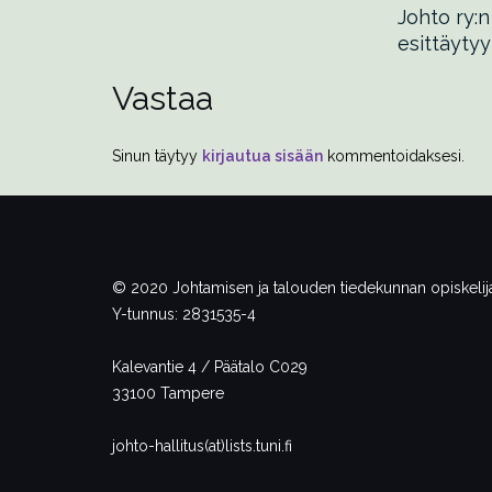
Johto ry:n
esittäytyy
Vastaa
Sinun täytyy
kirjautua sisään
kommentoidaksesi.
© 2020 Johtamisen ja talouden tiedekunnan opiskelija
Y-tunnus: 2831535-4
Kalevantie 4 / Päätalo C029
33100 Tampere
johto-hallitus(at)lists.tuni.fi