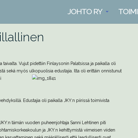
JOHTO RY
TOIM
llallinen
taivalta. Vujut pidettiin Finlaysonin Palatsissa ja paikalla oli
ristä sekä myös
ulkopuolisia edustajia. Ilta oli erittäin onnistunut
i
rvehdyksillä. Edustajia oli paikalla JKY:n piirissä toimivista
 JKY:n tämän vuoden puheenjohtaja Sanni Lehtinen piti
htamiskorkeakoulun ja JKY:n kehittymistä viimeisen viiden
an kasvattaminen sekä määrällisesti että laadullisesti ovat