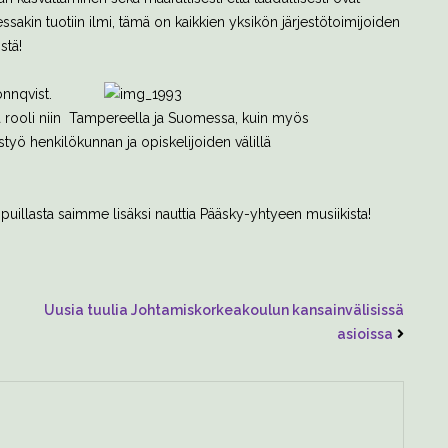
ssakin tuotiin ilmi, tämä on kaikkien yksikön järjestötoimijoiden
stä!
nnqvist.
ä rooli niin Tampereella ja Suomessa, kuin myös
työ henkilökunnan ja opiskelijoiden välillä
puillasta saimme lisäksi nauttia Pääsky-yhtyeen musiikista!
Uusia tuulia Johtamiskorkeakoulun kansainvälisissä
asioissa